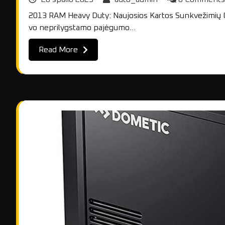
2013 RAM Heavy Duty: Naujosios Kartos Sunkvežimių Ga
vo neprilygstamo pajėgumo…
Read More