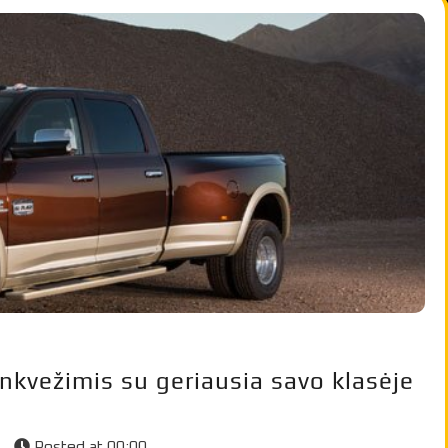
kvežimis su geriausia savo klasėje
s
Posted at
00:00