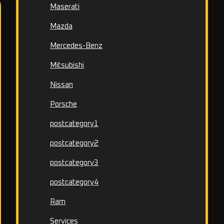
Maserati
Mazda
Mercedes-Benz
Mitsubishi
Nissan
Porsche
postcategory1
postcategory2
postcategory3
postcategory4
Ram
Services