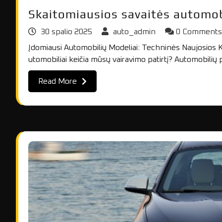
Skaitomiausios savaitės automobi
30 spalio 2025
auto_admin
0 Comment
Įdomiausi Automobilių Modeliai: Techninės Naujosios K
utomobiliai keičia mūsų vairavimo patirtį? Automobili
Read More