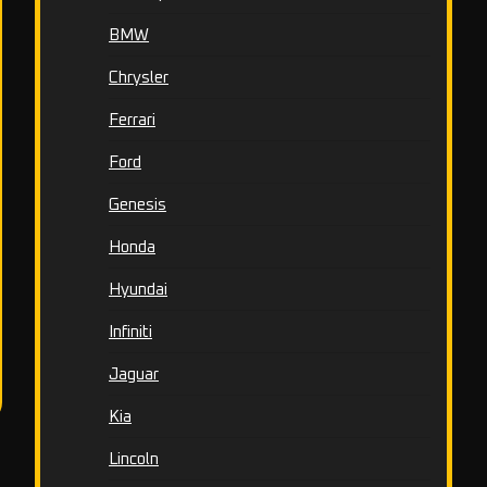
BMW
Chrysler
Ferrari
Ford
Genesis
Honda
Hyundai
Infiniti
Jaguar
Kia
Lincoln