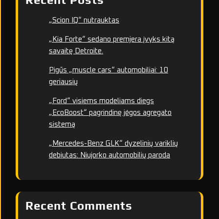
„Scion IQ“ nutrauktas
„Kia Forte“ sedano premjera įvyks kitą
savaitę Detroite.
Pigūs „muscle cars“ automobiliai: 10
geriausių
„Ford“ visiems modeliams diegs
„EcoBoost“ pagrindinę jėgos agregato
sistemą
„Mercedes-Benz GLK“ dyzelinių variklių
debiutas: Niujorko automobilių paroda
Recent Comments