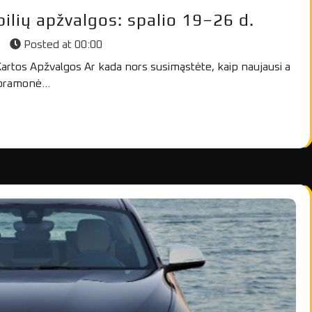
lių apžvalgos: spalio 19–26 d.
s
Posted at
00:00
artos Apžvalgos Ar kada nors susimąstėte, kaip naujausi a
ų pramonė…