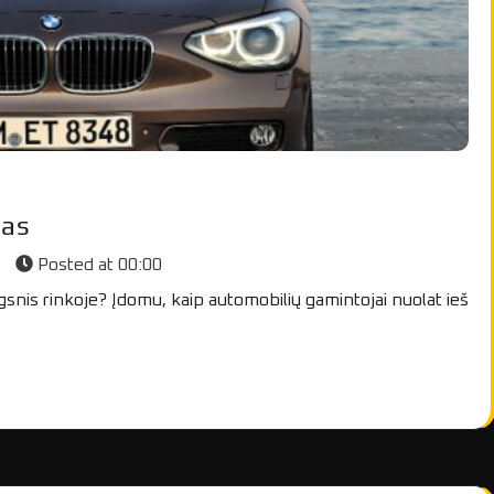
nas
s
Posted at
00:00
snis rinkoje? Įdomu, kaip automobilių gamintojai nuolat ieš