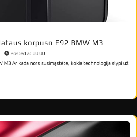
plataus korpuso E92 BMW M3
s
Posted at
00:00
3 Ar kada nors susimąstėte, kokia technologija slypi už