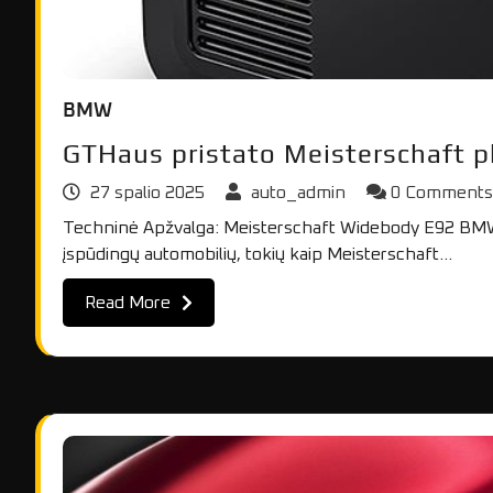
BMW
GTHaus pristato Meisterschaft 
27 spalio 2025
auto_admin
0 Comment
Techninė Apžvalga: Meisterschaft Widebody E92 BMW M
įspūdingų automobilių, tokių kaip Meisterschaft…
Read More