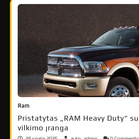
Ram
Pristatytas „RAM Heavy Duty“ sun
vilkimo įranga
28 spalio 2025
auto_admin
0 Comment