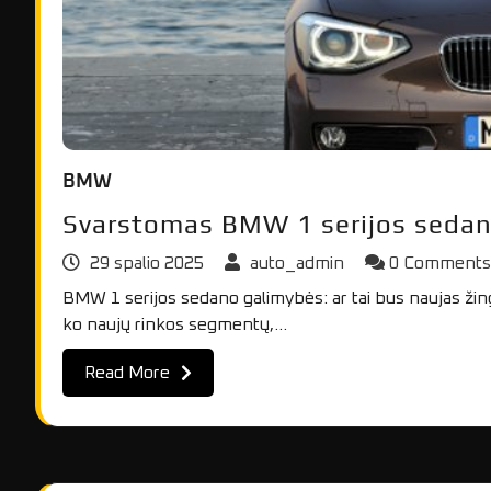
BMW
Svarstomas BMW 1 serijos seda
29 spalio 2025
auto_admin
0 Comment
BMW 1 serijos sedano galimybės: ar tai bus naujas žing
ko naujų rinkos segmentų,…
Read More