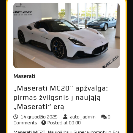
Maserati
„Maserati MC20“ apžvalga:
pirmas žvilgsnis į naująją
„Maserati“ erą
14 gruodžio 2025
auto_admin
0
Comments
Posted at
00:00
Maserati MC20: Naujoji Italų Superautomobilio Era