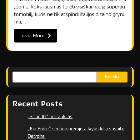
Įdomu, koks jausmas turėti visiškai naują superau
tomobilį, kuris ne tik atspindi Italijos dizaino grynu
mą,…
Read More
Paieška
Recent Posts
„Scion IQ“ nutrauktas
„Kia Forte“ sedano premjera įvyks kitą savaitę
Detroite.