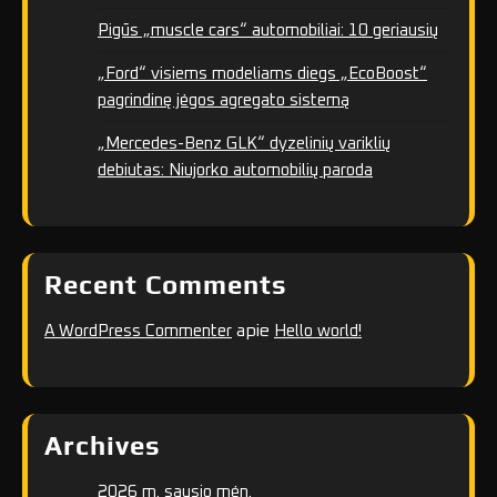
Pigūs „muscle cars“ automobiliai: 10 geriausių
„Ford“ visiems modeliams diegs „EcoBoost“
pagrindinę jėgos agregato sistemą
„Mercedes-Benz GLK“ dyzelinių variklių
debiutas: Niujorko automobilių paroda
Recent Comments
apie
A WordPress Commenter
Hello world!
Archives
2026 m. sausio mėn.