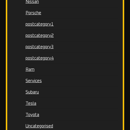
Nissan
Porsche
postcategory1
postcategory2
postcategory3
postcategory4
Ram
Services
Subaru
Tesla
Toyota
Uncategorised