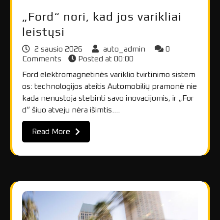
„Ford“ nori, kad jos varikliai
leistųsi
2 sausio 2026
auto_admin
0
Comments
Posted at
00:00
Ford elektromagnetinės variklio tvirtinimo sistem
os: technologijos ateitis Automobilių pramonė nie
kada nenustoja stebinti savo inovacijomis, ir „For
d“ šiuo atveju nėra išimtis.…
Read More