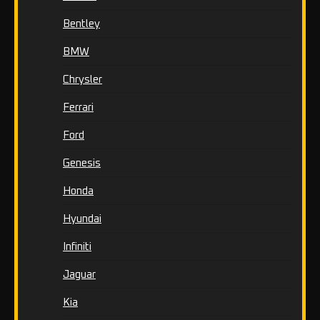
Bentley
BMW
Chrysler
Ferrari
Ford
Genesis
Honda
Hyundai
Infiniti
Jaguar
Kia