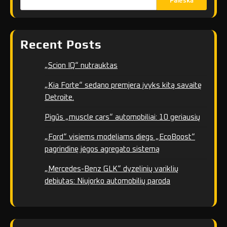
Paieška
Recent Posts
„Scion IQ“ nutrauktas
„Kia Forte“ sedano premjera įvyks kitą savaitę
Detroite.
Pigūs „muscle cars“ automobiliai: 10 geriausių
„Ford“ visiems modeliams diegs „EcoBoost“
pagrindinę jėgos agregato sistemą
„Mercedes-Benz GLK“ dyzelinių variklių
debiutas: Niujorko automobilių paroda