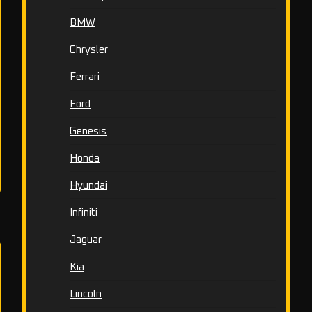
BMW
Chrysler
Ferrari
Ford
Genesis
Honda
Hyundai
Infiniti
Jaguar
Kia
Lincoln