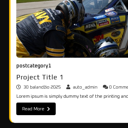
postcategory1
Project Title 1
30 balandžio 2025
auto_admin
0 Comm
Lorem ipsum is simply dummy text of the printing and
Read More