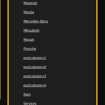
Maserati
Mazda
Mercedes-Benz
Mitsubishi
Nissan
Porsche
postcategory1
postcategory2
postcategory3
postcategory4
Ram
Services