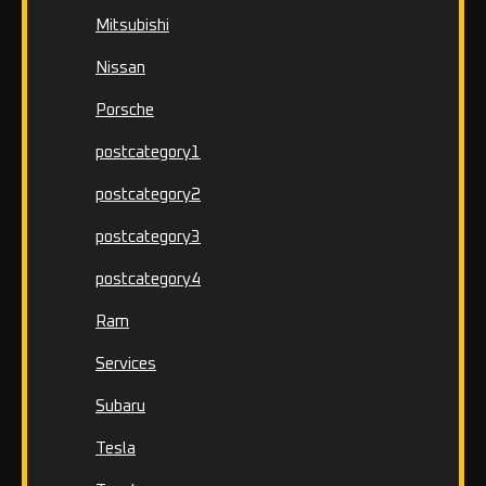
Mitsubishi
Nissan
Porsche
postcategory1
postcategory2
postcategory3
postcategory4
Ram
Services
Subaru
Tesla