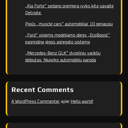
„Kia Forte“ sedano premjera įvyks kitą savaitę
Detroite.
Pigūs „muscle cars“ automobiliai: 10 geriausių
„Ford“ visiems modeliams diegs „EcoBoost“
pagrindinę jėgos agregato sistemą
„Mercedes-Benz GLK“ dyzelinių variklių
debiutas: Niujorko automobilių paroda
Recent Comments
apie
A WordPress Commenter
Hello world!