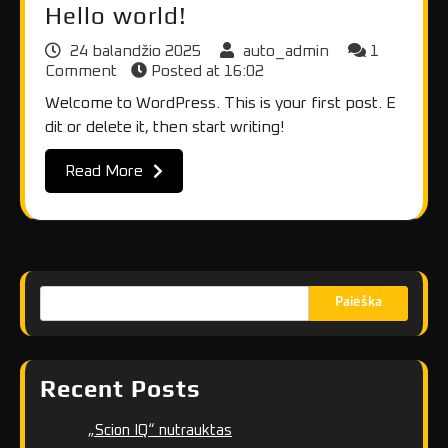
Hello world!
24 balandžio 2025
auto_admin
1
Comment
Posted at
16:02
Welcome to WordPress. This is your first post. E
dit or delete it, then start writing!
Read More
Paieška
Recent Posts
„Scion IQ“ nutrauktas