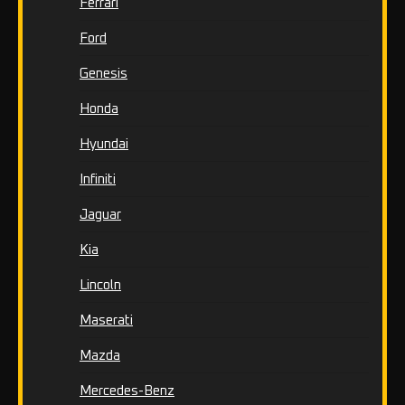
Ferrari
Ford
Genesis
Honda
Hyundai
Infiniti
Jaguar
Kia
Lincoln
Maserati
Mazda
Mercedes-Benz