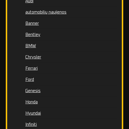
Audi
automobilių naujienos
Banner
Bentley
BMW
Chrysler
Ferrari
Ford
Genesis
Honda
Hyundai
Infiniti