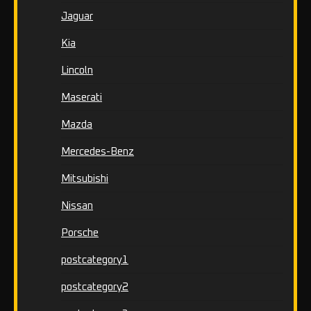
Jaguar
Kia
Lincoln
Maserati
Mazda
Mercedes-Benz
Mitsubishi
Nissan
Porsche
postcategory1
postcategory2