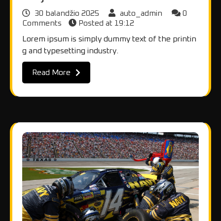
30 balandžio 2025
auto_admin
0
Comments
Posted at
19:12
Lorem ipsum is simply dummy text of the printin
g and typesetting industry.
Read More