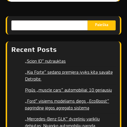
Paieška
Recent Posts
„Scion IQ“ nutrauktas
„Kia Forte“ sedano premjera įvyks kitą savaitę
Detroite.
Pigūs „muscle cars“ automobiliai: 10 geriausių
„Ford“ visiems modeliams diegs „EcoBoost“
pagrindinę jėgos agregato sistemą
„Mercedes-Benz GLK“ dyzelinių variklių
debiutas: Niujorko automobilių paroda