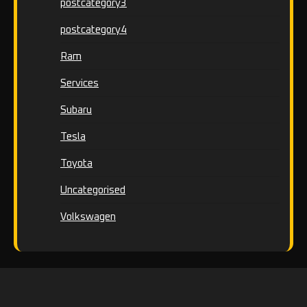
postcategory3
postcategory4
Ram
Services
Subaru
Tesla
Toyota
Uncategorised
Volkswagen