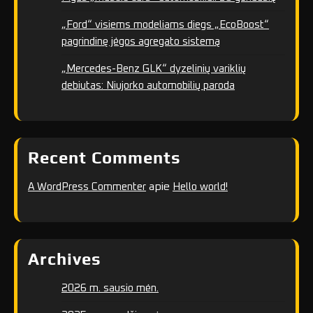
„Ford“ visiems modeliams diegs „EcoBoost“
pagrindinę jėgos agregato sistemą
„Mercedes-Benz GLK“ dyzelinių variklių
debiutas: Niujorko automobilių paroda
Recent Comments
apie
A WordPress Commenter
Hello world!
Archives
2026 m. sausio mėn.