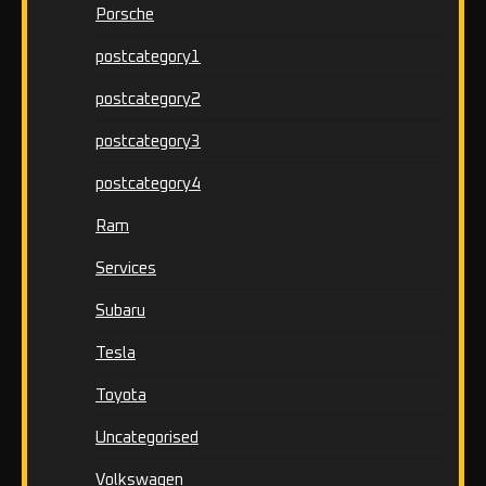
Porsche
postcategory1
postcategory2
postcategory3
postcategory4
Ram
Services
Subaru
Tesla
Toyota
Uncategorised
Volkswagen