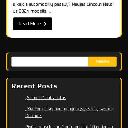
s keičia automobilių pasaulį? Naujas Lincoln Nautil
us 2024 modelis,…
Read More
Paieška
Recent Posts
„Scion IQ“ nutrauktas
„Kia Forte“ sedano premjera įvyks kitą savaitę
Detroite.
Pigūs „muscle cars“ automobiliai: 10 geriausių