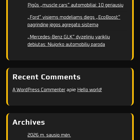
Pigūs „muscle cars“ automobiliai: 10 geriausių
„Ford“ visiems modeliams diegs „EcoBoost“
pagrindinę jėgos agregato sistemą
„Mercedes-Benz GLK“ dyzelinių variklių
debiutas: Niujorko automobilių paroda
Recent Comments
apie
A WordPress Commenter
Hello world!
Archives
2026 m. sausio mėn.