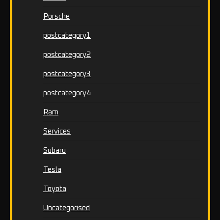
Porsche
postcategory1
postcategory2
postcategory3
postcategory4
Ram
Services
Subaru
Tesla
Toyota
Uncategorised