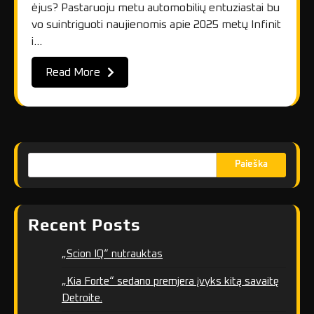
ėjus? Pastaruoju metu automobilių entuziastai bu
vo suintriguoti naujienomis apie 2025 metų Infinit
i…
Read More
Paieška
Recent Posts
„Scion IQ“ nutrauktas
„Kia Forte“ sedano premjera įvyks kitą savaitę
Detroite.