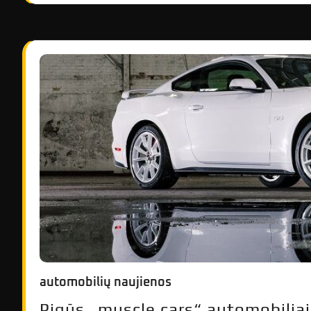
automobilių naujienos
Pigūs „muscle cars“ automobiliai