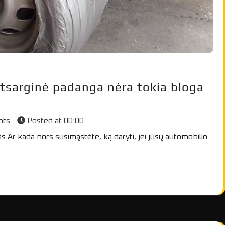
 atsarginė padanga nėra tokia bloga
nts
Posted at
00:00
r kada nors susimąstėte, ką daryti, jei jūsų automobilio