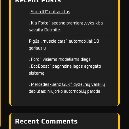
„Scion IQ“ nutrauktas
„Kia Forte“ sedano premjera įvyks kitą
savaitę Detroite.
Pigūs „muscle cars“ automobiliai: 10
geriausių
„Ford“ visiems modeliams diegs
„EcoBoost“ pagrindinę jėgos agregato
sistemą
„Mercedes-Benz GLK“ dyzelinių variklių
debiutas: Niujorko automobilių paroda
Recent Comments