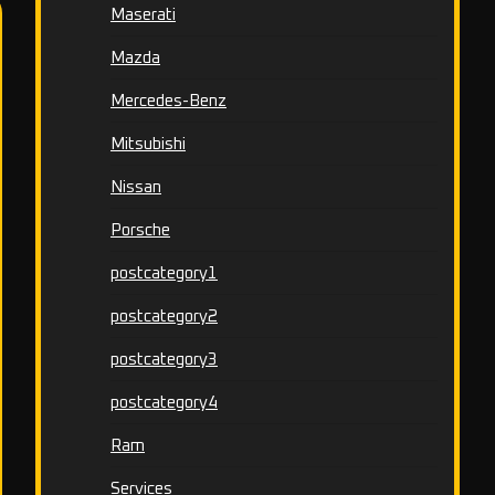
Maserati
Mazda
Mercedes-Benz
Mitsubishi
Nissan
Porsche
postcategory1
postcategory2
postcategory3
postcategory4
Ram
Services