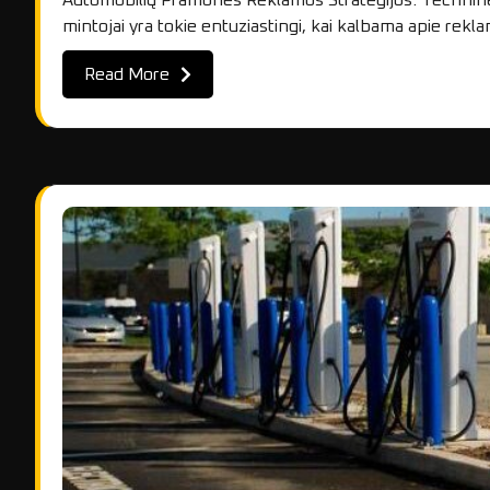
Automobilių Pramonės Reklamos Strategijos: Techninė
mintojai yra tokie entuziastingi, kai kalbama apie rek
Read More