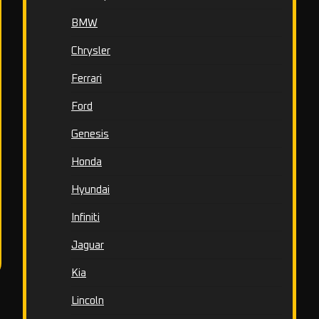
BMW
Chrysler
Ferrari
Ford
Genesis
Honda
Hyundai
Infiniti
Jaguar
Kia
Lincoln