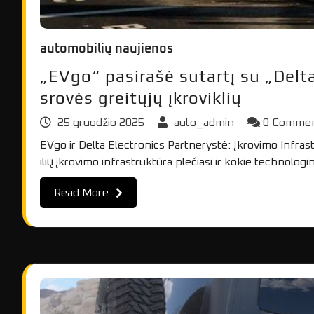
automobilių naujienos
„EVgo“ pasirašė sutartį su „Delt
srovės greitųjų įkroviklių
25 gruodžio 2025
auto_admin
0 Comme
EVgo ir Delta Electronics Partnerystė: Įkrovimo Infra
ilių įkrovimo infrastruktūra plečiasi ir kokie technologi
Read More