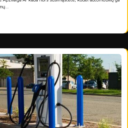
 Apžvalga Ar kada nors susimąstėte, kodėl automobilių ga
lamų…