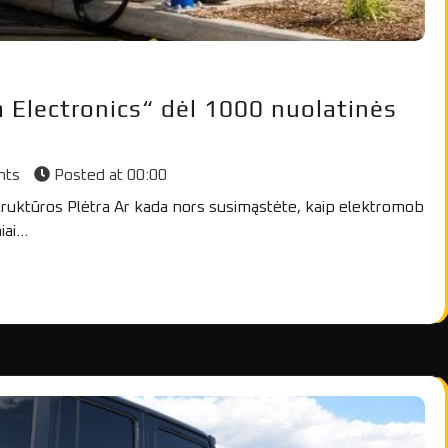
a Electronics“ dėl 1000 nuolatinės
nts
Posted at
00:00
struktūros Plėtra Ar kada nors susimąstėte, kaip elektromob
niai…