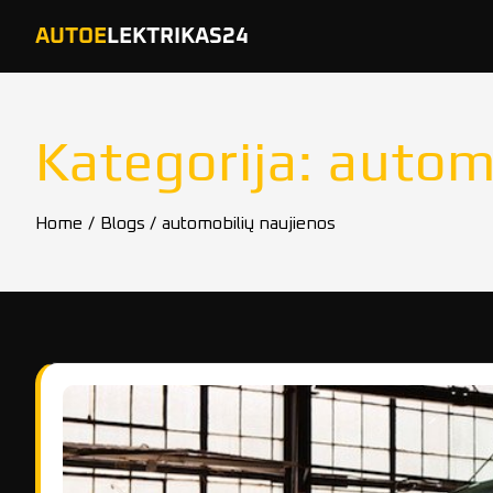
Skip
AUTOE
LEKTRIKAS24
to
content
Kategorija:
automo
Home
Blogs
automobilių naujienos