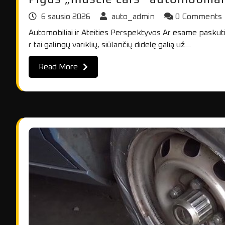
6 sausio 2026
auto_admin
0 Comments
Automobiliai ir Ateities Perspektyvos Ar esame pasku
r tai galingų variklių, siūlančių didelę galią už…
Read More