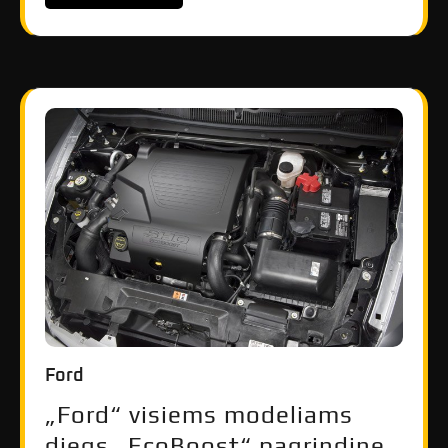
Ford
„Ford“ visiems modeliams
diegs „EcoBoost“ pagrindinę