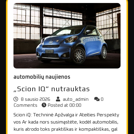
automobilių naujienos
„Scion IQ“ nutrauktas
8 sausio 2026
auto_admin
0
Comments
Posted at
00:00
Scion iQ: Techninė Apžvalga ir Ateities Perspekty
vos Ar kada nors susimąstėte, kodėl automobilis,
kuris atrodo toks praktiškas ir kompaktiškas, gal