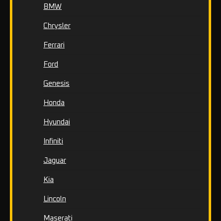
BMW
Chrysler
Ferrari
Ford
Genesis
Honda
Hyundai
Infiniti
Jaguar
Kia
Lincoln
Maserati