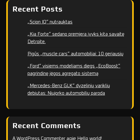
Recent Posts
„Scion IQ“ nutrauktas
„Kia Forte“ sedano premjera įvyks kitą savaitę
Detroite.
Pigūs „muscle cars“ automobiliai: 10 geriausių
„Ford“ visiems modeliams diegs „EcoBoost“
pagrindinę jėgos agregato sistemą
„Mercedes-Benz GLK“ dyzelinių variklių
debiutas: Niujorko automobilių paroda
Recent Comments
apie
A WordPress Commenter
Hello world!