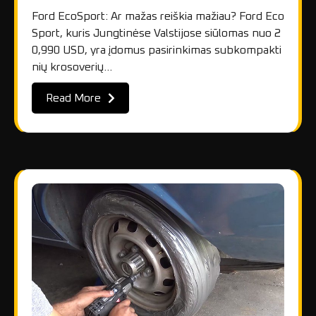
Ford EcoSport: Ar mažas reiškia mažiau? Ford Eco
Sport, kuris Jungtinėse Valstijose siūlomas nuo 2
0,990 USD, yra įdomus pasirinkimas subkompakti
nių krosoverių…
Read More