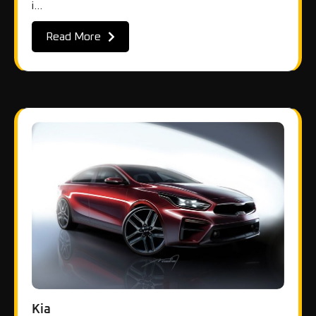
i…
Read More
Kia