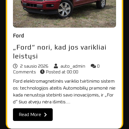
Ford
„Ford“ nori, kad jos varikliai
leistųsi
2 sausio 2026
auto_admin
0
Comments
Posted at
00:00
Ford elektromagnetinės variklio tvirtinimo sistem
os: technologijos ateitis Automobilių pramonė nie
kada nenustoja stebinti savo inovacijomis, ir „For
d“ šiuo atveju nėra išimtis.…
Read More