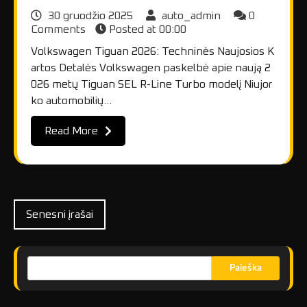
30 gruodžio 2025
auto_admin
0
Comments
Posted at
00:00
Volkswagen Tiguan 2026: Techninės Naujosios K
artos Detalės Volkswagen paskelbė apie naują 2
026 metų Tiguan SEL R-Line Turbo modelį Niujor
ko automobilių…
Read More
Navigacija
Senesni įrašai
tarp
įrašų
Paieška