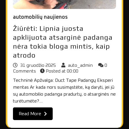
automobilių naujienos
Žiūrėti: Lipnia juosta
apklijuota atsarginė padanga
nėra tokia bloga mintis, kaip
atrodo
31 gruodžio 2025
auto_admin
0
Comments
Posted at
00:00
Techninė Apžvalga: Duct Tape Padangų Eksperi
mentas Ar kada nors susimąstėte, ką daryti, jei jū
sų automobilio padanga pradurtų, o atsarginės ne
turėtumėte?…
Read More