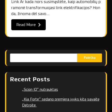
Link Ar kada nors susimąstėte, kaip automobilių p
ramonė transformuojasi link elektrifikacijos? Hon
da, žinoma dėl savo…
Read More
Paieška
Recent Posts
„Scion IQ“ nutrauktas
„Kia Forte“ sedano premjera įvyks kitą savaitę
Detroite.