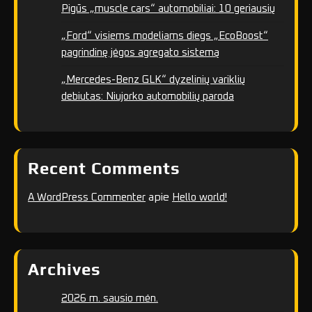
Pigūs „muscle cars“ automobiliai: 10 geriausių
„Ford“ visiems modeliams diegs „EcoBoost“
pagrindinę jėgos agregato sistemą
„Mercedes-Benz GLK“ dyzelinių variklių
debiutas: Niujorko automobilių paroda
Recent Comments
apie
A WordPress Commenter
Hello world!
Archives
2026 m. sausio mėn.