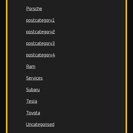
Porsche
postcategory1
postcategory2
postcategory3
postcategory4
Ram
Services
Subaru
Tesla
Toyota
Uncategorised