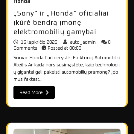
Honda
„Sony“ ir „Honda“ oficialiai
įkūrė bendrą įmonę
elektromobilių gamybai
16 lapkričio 2025
auto_admin
0
Comments
Posted at
00:00
Sony ir Honda Partnerystė: Elektrinių Automobilių
Ateitis Ar kada nors susimąstėte, kaip technologij
ų gigantai gali pakeisti automobilių pramonę? Įdo
mus faktas:…
Read More