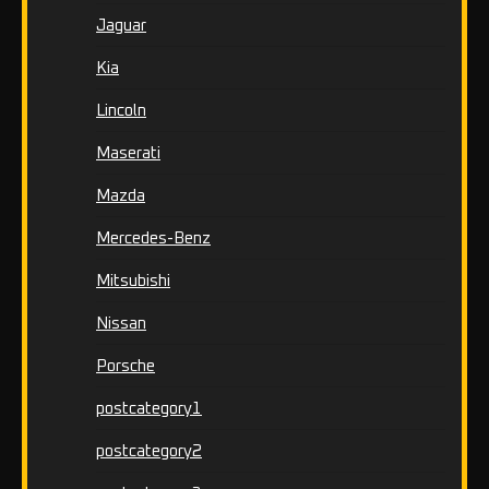
Jaguar
Kia
Lincoln
Maserati
Mazda
Mercedes-Benz
Mitsubishi
Nissan
Porsche
postcategory1
postcategory2