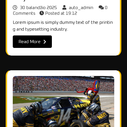
30 balandžio 2025
auto_admin
0
Comments
Posted at
19:12
Lorem ipsum is simply dummy text of the printin
g and typesetting industry.
Read More