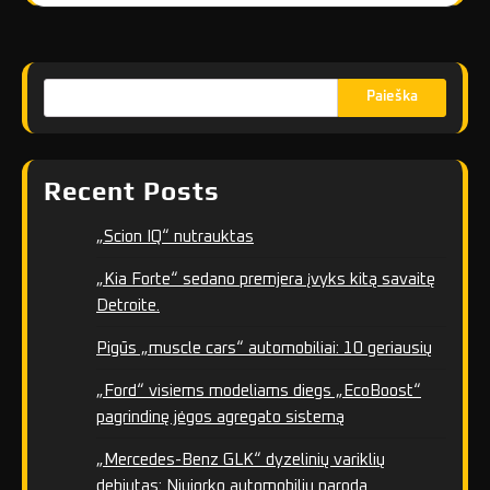
Paieška
Recent Posts
„Scion IQ“ nutrauktas
„Kia Forte“ sedano premjera įvyks kitą savaitę
Detroite.
Pigūs „muscle cars“ automobiliai: 10 geriausių
„Ford“ visiems modeliams diegs „EcoBoost“
pagrindinę jėgos agregato sistemą
„Mercedes-Benz GLK“ dyzelinių variklių
debiutas: Niujorko automobilių paroda