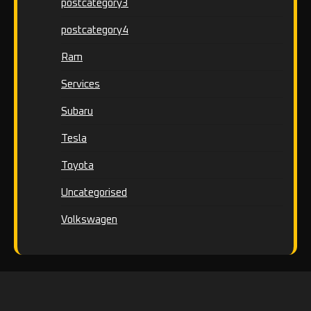
postcategory3
postcategory4
Ram
Services
Subaru
Tesla
Toyota
Uncategorised
Volkswagen