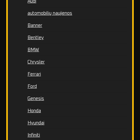
Audi
automobilių naujienos
Banner
Bentley
BMW
Chrysler
Ferrari
Ford
Genesis
Honda
Hyundai
Infiniti