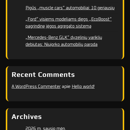
Pigūs „muscle cars“ automobiliai: 10 geriausių
„Ford“ visiems modeliams diegs „EcoBoost“
pagrindinę jėgos agregato sistemą
„Mercedes-Benz GLK“ dyzelinių variklių
debiutas: Niujorko automobilių paroda
Recent Comments
apie
A WordPress Commenter
Hello world!
Archives
2026 m. sausio mėn.