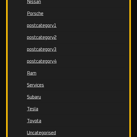
Nissan
Porsche
postcategory1
postcategory2
postcategory3
postcategory4
Ram
Services
Subaru
Tesla
Toyota
Uncategorised