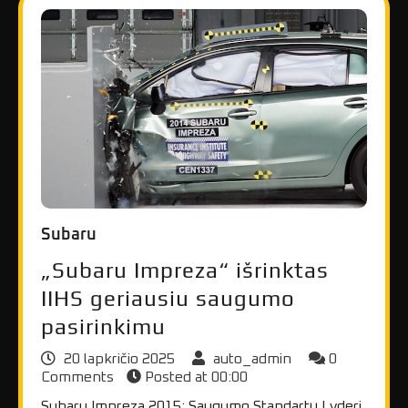
Subaru
„Subaru Impreza“ išrinktas
IIHS geriausiu saugumo
pasirinkimu
20 lapkričio 2025
auto_admin
0
Comments
Posted at
00:00
Subaru Impreza 2015: Saugumo Standartų Lyderi