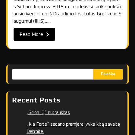
s Subaru Impreza 2015 m. modelis sulaukė aukšči
ausio įvertinimo iš Draudimo Institutas Greitkelio S
augumui (IIHS).…
Read More
Paieška
Recent Posts
„Scion IQ“ nutrauktas
„Kia Forte“ sedano premjera įvyks kitą savaitę
Detroite.