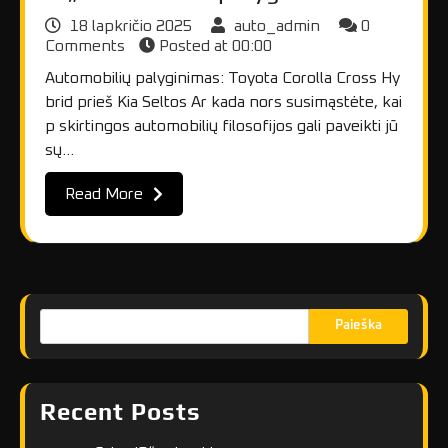
18 lapkričio 2025
auto_admin
0
Comments
Posted at
00:00
Automobilių palyginimas: Toyota Corolla Cross Hy
brid prieš Kia Seltos Ar kada nors susimąstėte, kai
p skirtingos automobilių filosofijos gali paveikti jū
sų…
Read More
Paieška
Recent Posts