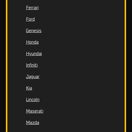
Ferrari
Ford
Genesis
Honda
Hyundai
Infiniti
Jaguar
Kia
Lincoln
Maserati
Mazda