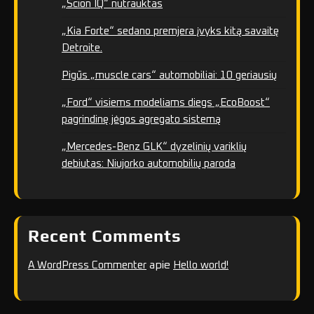
„Scion IQ“ nutrauktas
„Kia Forte“ sedano premjera įvyks kitą savaitę
Detroite.
Pigūs „muscle cars“ automobiliai: 10 geriausių
„Ford“ visiems modeliams diegs „EcoBoost“
pagrindinę jėgos agregato sistemą
„Mercedes-Benz GLK“ dyzelinių variklių
debiutas: Niujorko automobilių paroda
Recent Comments
apie
A WordPress Commenter
Hello world!