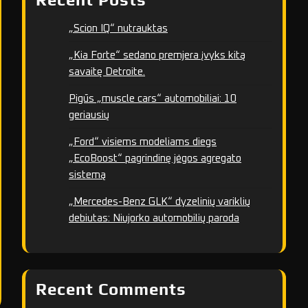
„Scion IQ“ nutrauktas
„Kia Forte“ sedano premjera įvyks kitą
savaitę Detroite.
Pigūs „muscle cars“ automobiliai: 10
geriausių
„Ford“ visiems modeliams diegs
„EcoBoost“ pagrindinę jėgos agregato
sistemą
„Mercedes-Benz GLK“ dyzelinių variklių
debiutas: Niujorko automobilių paroda
Recent Comments