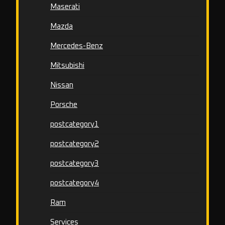
Maserati
Mazda
Mercedes-Benz
Mitsubishi
Nissan
Porsche
postcategory1
postcategory2
postcategory3
postcategory4
Ram
Services