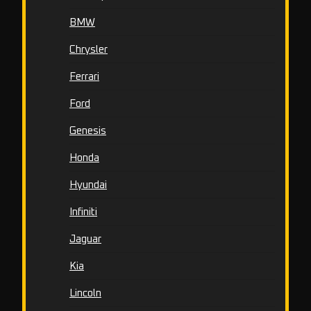
BMW
Chrysler
Ferrari
Ford
Genesis
Honda
Hyundai
Infiniti
Jaguar
Kia
Lincoln