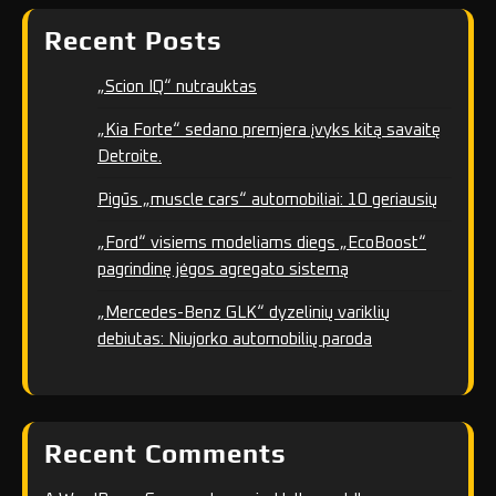
Recent Posts
„Scion IQ“ nutrauktas
„Kia Forte“ sedano premjera įvyks kitą savaitę
Detroite.
Pigūs „muscle cars“ automobiliai: 10 geriausių
„Ford“ visiems modeliams diegs „EcoBoost“
pagrindinę jėgos agregato sistemą
„Mercedes-Benz GLK“ dyzelinių variklių
debiutas: Niujorko automobilių paroda
Recent Comments