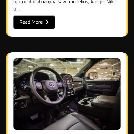
ojai nuolat atnaujina savo modelius, kad jie išlikt
ų…
Read More