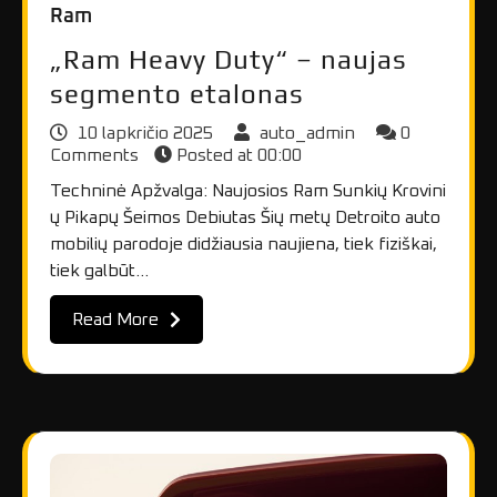
Ram
„Ram Heavy Duty“ – naujas
segmento etalonas
10 lapkričio 2025
auto_admin
0
Comments
Posted at
00:00
Techninė Apžvalga: Naujosios Ram Sunkių Krovini
ų Pikapų Šeimos Debiutas Šių metų Detroito auto
mobilių parodoje didžiausia naujiena, tiek fiziškai,
tiek galbūt…
Read More