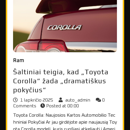
Ram
Šaltiniai teigia, kad „Toyota
Corolla“ žada „dramatiškus
pokyčius“
1 lapkričio 2025
auto_admin
0
Comments
Posted at
00:00
Toyota Corolla: Naujosios Kartos Automobilio Tec
hniniai Pokyčiai Ar jau girdėjote apie naujausią Toy
ota Corolla modelį, kuris ruošiasi atkeliauti į Ameri