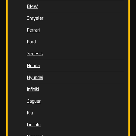
BMW
Chrysler
Ferrari
Ford
Genesis
Honda
Hyundai
Infiniti
Jaguar
Kia
Lincoln