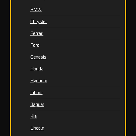
BMW
Chrysler
Ferrari
Ford
Genesis
Honda
Hyundai
Infiniti
Jaguar
Kia
Lincoln