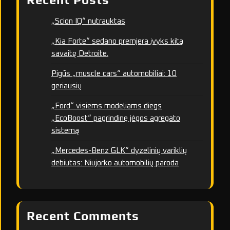
„Scion IQ“ nutrauktas
„Kia Forte“ sedano premjera įvyks kitą
savaitę Detroite.
Pigūs „muscle cars“ automobiliai: 10
geriausių
„Ford“ visiems modeliams diegs
„EcoBoost“ pagrindinę jėgos agregato
sistemą
„Mercedes-Benz GLK“ dyzelinių variklių
debiutas: Niujorko automobilių paroda
Recent Comments