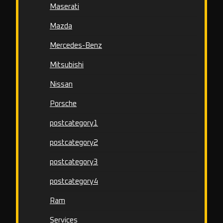
Maserati
Mazda
Mercedes-Benz
Mitsubishi
Nissan
Porsche
postcategory1
postcategory2
postcategory3
postcategory4
Ram
Services