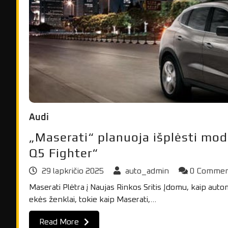
Audi
„Maserati“ planuoja išplėsti mode
Q5 Fighter“
29 lapkričio 2025
auto_admin
0 Comme
Maserati Plėtra į Naujas Rinkos Sritis Įdomu, kaip aut
ekės ženklai, tokie kaip Maserati,…
Read More