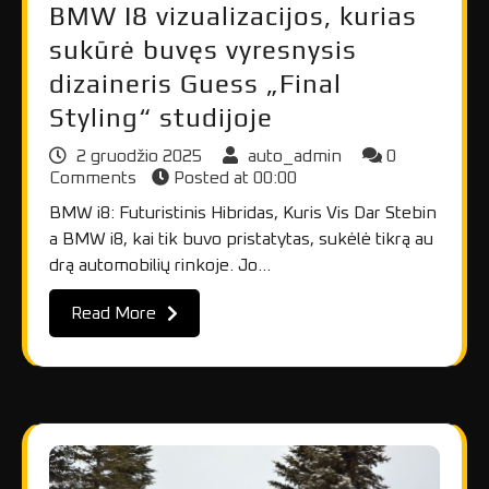
BMW I8 vizualizacijos, kurias
sukūrė buvęs vyresnysis
dizaineris Guess „Final
Styling“ studijoje
2 gruodžio 2025
auto_admin
0
Comments
Posted at
00:00
BMW i8: Futuristinis Hibridas, Kuris Vis Dar Stebin
a BMW i8, kai tik buvo pristatytas, sukėlė tikrą au
drą automobilių rinkoje. Jo…
Read More