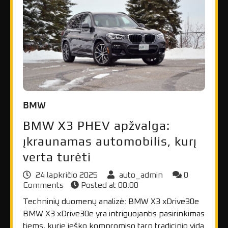
BMW
BMW X3 PHEV apžvalga:
įkraunamas automobilis, kurį
verta turėti
24 lapkričio 2025
auto_admin
0
Comments
Posted at
00:00
Techninių duomenų analizė: BMW X3 xDrive30e
BMW X3 xDrive30e yra intriguojantis pasirinkimas
tiems, kurie ieško kompromiso tarp tradicinio vida