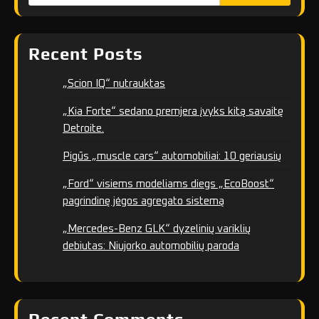
Recent Posts
„Scion IQ“ nutrauktas
„Kia Forte“ sedano premjera įvyks kitą savaitę
Detroite.
Pigūs „muscle cars“ automobiliai: 10 geriausių
„Ford“ visiems modeliams diegs „EcoBoost“
pagrindinę jėgos agregato sistemą
„Mercedes-Benz GLK“ dyzelinių variklių
debiutas: Niujorko automobilių paroda