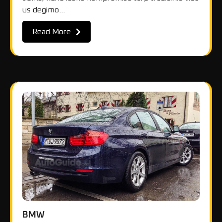
us degimo…
Read More
BMW