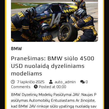
BMW
Pranešimas: BMW siūlo 4500
USD nuolaidą dyzeliniams
modeliams
7 lapkričio 2025
auto_admin
0
Comments
Posted at
00:00
BMW Dyzelinių Modelių Pasiūlymai JAV: Naujas P
asiūlymas Automobilių Entuziastams Ar žinojote,
kad BMW JAV rinkoje siūlo ypatingą nuolaidą sav