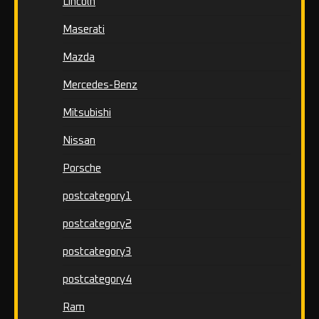
Lincoln
Maserati
Mazda
Mercedes-Benz
Mitsubishi
Nissan
Porsche
postcategory1
postcategory2
postcategory3
postcategory4
Ram