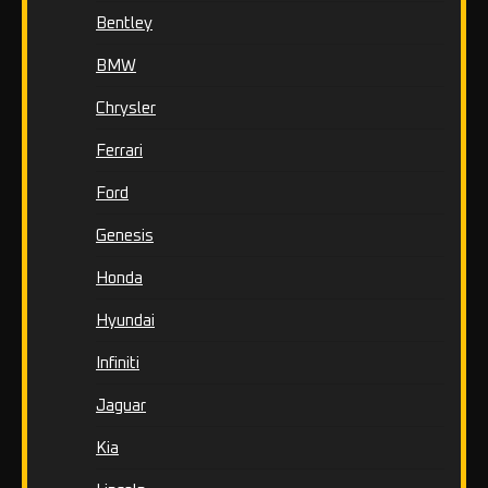
Bentley
BMW
Chrysler
Ferrari
Ford
Genesis
Honda
Hyundai
Infiniti
Jaguar
Kia