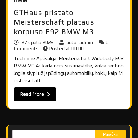
BMW
GTHaus pristato
Meisterschaft plataus
korpuso E92 BMW M3
27 spalio 2025
auto_admin
0
Comments
Posted at
00:00
Techninė Apžvalga: Meisterschaft Widebody E92
BMW M3 Ar kada nors susimąstėte, kokia techno
logija slypi už įspūdingų automobilių, tokių kaip M
eisterschaft…
Read More
Paieška