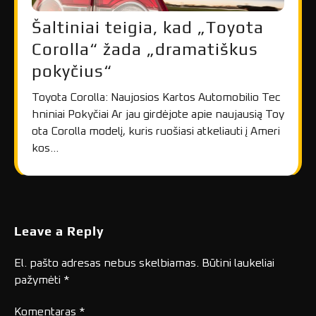
Šaltiniai teigia, kad „Toyota
Corolla“ žada „dramatiškus
pokyčius“
Toyota Corolla: Naujosios Kartos Automobilio Tec
hniniai Pokyčiai Ar jau girdėjote apie naujausią Toy
ota Corolla modelį, kuris ruošiasi atkeliauti į Ameri
kos…
Leave a Reply
El. pašto adresas nebus skelbiamas.
Būtini laukeliai
pažymėti
*
Komentaras
*