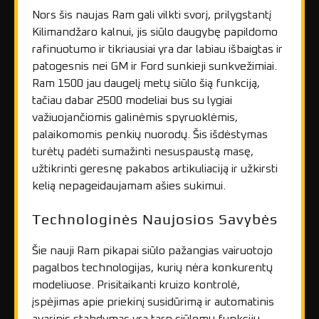
Nors šis naujas Ram gali vilkti svorį, prilygstantį
Kilimandžaro kalnui, jis siūlo daugybę papildomo
rafinuotumo ir tikriausiai yra dar labiau išbaigtas ir
patogesnis nei GM ir Ford sunkieji sunkvežimiai.
Ram 1500 jau daugelį metų siūlo šią funkciją,
tačiau dabar 2500 modeliai bus su lygiai
važiuojančiomis galinėmis spyruoklėmis,
palaikomomis penkių nuorodų. Šis išdėstymas
turėtų padėti sumažinti nesuspaustą masę,
užtikrinti geresnę pakabos artikuliaciją ir užkirsti
kelią nepageidaujamam ašies sukimui.
Technologinės Naujosios Savybės
Šie nauji Ram pikapai siūlo pažangias vairuotojo
pagalbos technologijas, kurių nėra konkurentų
modeliuose. Prisitaikanti kruizo kontrolė,
įspėjimas apie priekinį susidūrimą ir automatinis