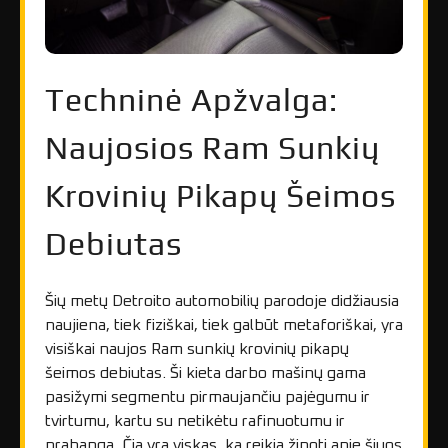
Techninė Apžvalga:
Naujosios Ram Sunkių
Krovinių Pikapų Šeimos
Debiutas
Šių metų Detroito automobilių parodoje didžiausia
naujiena, tiek fiziškai, tiek galbūt metaforiškai, yra
visiškai naujos Ram sunkių krovinių pikapų
šeimos debiutas. Ši kieta darbo mašinų gama
pasižymi segmentu pirmaujančiu pajėgumu ir
tvirtumu, kartu su netikėtu rafinuotumu ir
prabanga. Čia yra viskas, ką reikia žinoti apie šiuos