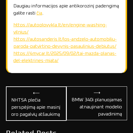
Daugiau informacijos apie antikorozinį padengimą
galite rasti
čia
.
https://autoplovykla.lt/en/engine-washing-
vilnius/
https://autosanderis.lt/los-andzelo-automobiliu-
paroda-patvirtino-devynis-pasaulinius-debiutus/
https://4mycar.lt/2025/09/02/tai-mazda-planas-
del-elektrines-miata/
Navigacija
⟶
⟵
tarp
BMW 340i planuojamas
NHTSA plečia
atnaujinant modelio
perspėjimą apie masinį
įrašų
pavadinimą
oro pagalvių atšaukimą
Related Posts