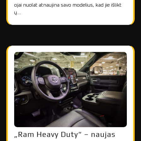
ojai nuolat atnaujina savo modelius, kad jie išlikt
ų…
„Ram Heavy Duty“ – naujas