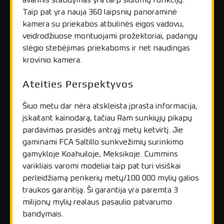
avarinis stabdymas yra tarp siūlomų funkcijų.
Taip pat yra nauja 360 laipsnių panoraminė
kamera su priekabos atbulinės eigos vadovu,
veidrodžiuose montuojami prožektoriai, padangų
slėgio stebėjimas priekaboms ir net naudingas
krovinio kamera.
Ateities Perspektyvos
Šiuo metu dar nėra atskleista įprasta informacija,
įskaitant kainodarą, tačiau Ram sunkiųjų pikapų
pardavimas prasidės antrąjį metų ketvirtį. Jie
gaminami FCA Saltillo sunkvežimių surinkimo
gamykloje Koahuiloje, Meksikoje. Cummins
varikliais varomi modeliai taip pat turi visiškai
perleidžiamą penkerių metų/100 000 mylių galios
traukos garantiją. Ši garantija yra paremta 3
milijonų mylių realaus pasaulio patvarumo
bandymais.