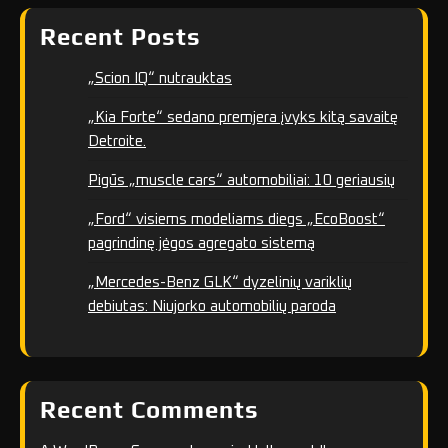
Recent Posts
„Scion IQ“ nutrauktas
„Kia Forte“ sedano premjera įvyks kitą savaitę
Detroite.
Pigūs „muscle cars“ automobiliai: 10 geriausių
„Ford“ visiems modeliams diegs „EcoBoost“
pagrindinę jėgos agregato sistemą
„Mercedes-Benz GLK“ dyzelinių variklių
debiutas: Niujorko automobilių paroda
Recent Comments