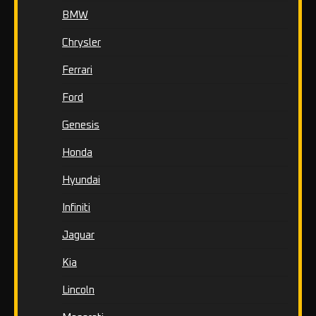
BMW
Chrysler
Ferrari
Ford
Genesis
Honda
Hyundai
Infiniti
Jaguar
Kia
Lincoln