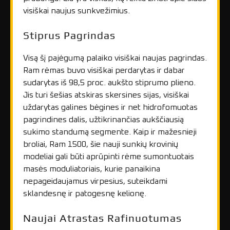
visiškai naujus sunkvežimius.
Stiprus Pagrindas
Visą šį pajėgumą palaiko visiškai naujas pagrindas.
Ram rėmas buvo visiškai perdarytas ir dabar
sudarytas iš 98,5 proc. aukšto stiprumo plieno.
Jis turi šešias atskiras skersines sijas, visiškai
uždarytas galines bėgines ir net hidrofomuotas
pagrindines dalis, užtikrinančias aukščiausią
sukimo standumą segmente. Kaip ir mažesnieji
broliai, Ram 1500, šie nauji sunkių krovinių
modeliai gali būti aprūpinti rėme sumontuotais
masės moduliatoriais, kurie panaikina
nepageidaujamus virpesius, suteikdami
sklandesnę ir patogesnę kelionę.
Naujai Atrastas Rafinuotumas