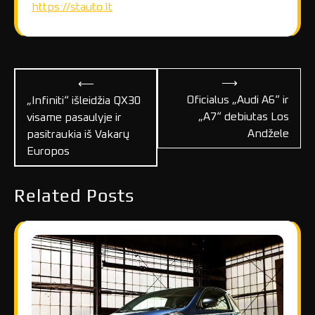
https://stauto.lt
Navigacija
⟶
⟵
tarp
Oficialus „Audi A6“ ir
„Infiniti“ išleidžia QX30
„A7“ debiutas Los
visame pasaulyje ir
įrašų
Andžele
pasitraukia iš Vakarų
Europos
Related Posts