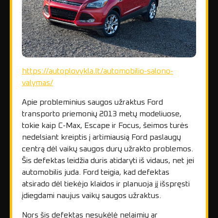
https://autoplovykla.lt/automobilio-salono-
valymas/
Apie probleminius saugos užraktus Ford
transporto priemonių 2013 metų modeliuose,
tokie kaip C-Max, Escape ir Focus, šeimos turės
nedelsiant kreiptis į artimiausią Ford paslaugų
centrą dėl vaikų saugos durų užrakto problemos.
Šis defektas leidžia duris atidaryti iš vidaus, net jei
automobilis juda. Ford teigia, kad defektas
atsirado dėl tiekėjo klaidos ir planuoja jį išspręsti
įdiegdami naujus vaikų saugos užraktus.
Nors šis defektas nesukėlė nelaimių ar