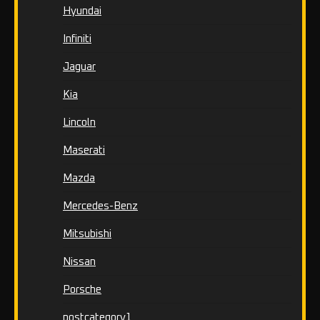
Hyundai
Infiniti
Jaguar
Kia
Lincoln
Maserati
Mazda
Mercedes-Benz
Mitsubishi
Nissan
Porsche
postcategory1