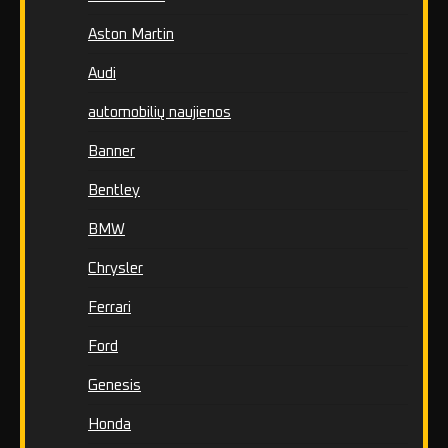
Aston Martin
Audi
automobilių naujienos
Banner
Bentley
BMW
Chrysler
Ferrari
Ford
Genesis
Honda