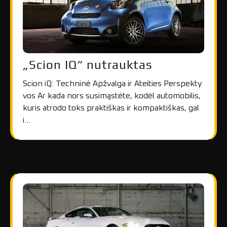
„Scion IQ“ nutrauktas
Scion iQ: Techninė Apžvalga ir Ateities Perspekty
vos Ar kada nors susimąstėte, kodėl automobilis,
kuris atrodo toks praktiškas ir kompaktiškas, gal
i…