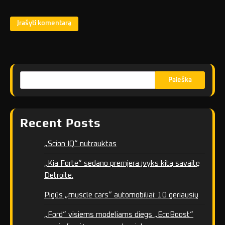
Paieška
Recent Posts
„Scion IQ“ nutrauktas
„Kia Forte“ sedano premjera įvyks kitą savaitę
Detroite.
Pigūs „muscle cars“ automobiliai: 10 geriausių
„Ford“ visiems modeliams diegs „EcoBoost“