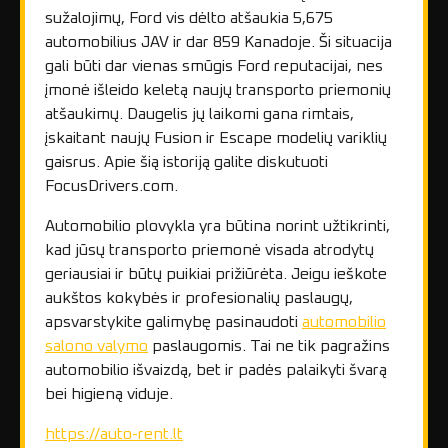
sužalojimų, Ford vis dėlto atšaukia 5,675
automobilius JAV ir dar 859 Kanadoje. Ši situacija
gali būti dar vienas smūgis Ford reputacijai, nes
įmonė išleido keletą naujų transporto priemonių
atšaukimų. Daugelis jų laikomi gana rimtais,
įskaitant naujų Fusion ir Escape modelių variklių
gaisrus. Apie šią istoriją galite diskutuoti
FocusDrivers.com.
Automobilio plovykla yra būtina norint užtikrinti,
kad jūsų transporto priemonė visada atrodytų
geriausiai ir būtų puikiai prižiūrėta. Jeigu ieškote
aukštos kokybės ir profesionalių paslaugų,
apsvarstykite galimybę pasinaudoti
automobilio
salono valymo
paslaugomis. Tai ne tik pagražins
automobilio išvaizdą, bet ir padės palaikyti švarą
bei higieną viduje.
https://auto-rent.lt