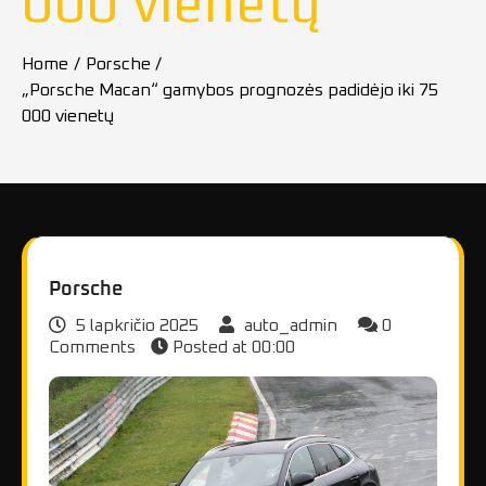
000 vienetų
Home
Porsche
„Porsche Macan“ gamybos prognozės padidėjo iki 75
000 vienetų
Porsche
5 lapkričio 2025
auto_admin
0
Comments
Posted at
00:00