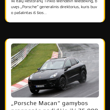
Iki Italų Restoranų Tinklo Wendelin Wiedeking, b
uvęs „Porsche“ generalinis direktorius, kuris buv
o pašalintas iš šios…
„Porsche Macan“ gamybos