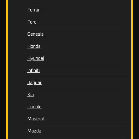
Ferrari
Ford
Genesis
Honda
Hyundai
Infiniti
Jaguar
Kia
Lincoln
Maserati
Mazda