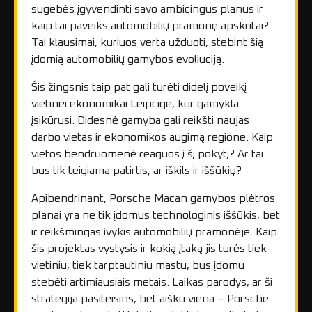
sugebės įgyvendinti savo ambicingus planus ir
kaip tai paveiks automobilių pramonę apskritai?
Tai klausimai, kuriuos verta užduoti, stebint šią
įdomią automobilių gamybos evoliuciją.
Šis žingsnis taip pat gali turėti didelį poveikį
vietinei ekonomikai Leipcige, kur gamykla
įsikūrusi. Didesnė gamyba gali reikšti naujas
darbo vietas ir ekonomikos augimą regione. Kaip
vietos bendruomenė reaguos į šį pokytį? Ar tai
bus tik teigiama patirtis, ar iškils ir iššūkių?
Apibendrinant, Porsche Macan gamybos plėtros
planai yra ne tik įdomus technologinis iššūkis, bet
ir reikšmingas įvykis automobilių pramonėje. Kaip
šis projektas vystysis ir kokią įtaką jis turės tiek
vietiniu, tiek tarptautiniu mastu, bus įdomu
stebėti artimiausiais metais. Laikas parodys, ar ši
strategija pasiteisins, bet aišku viena – Porsche