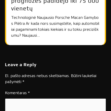
prognozės padidėjo iki 75 000
vienetų
Technologinė Naujausio Porsche Macan Gamybo
s Plėtra Ar kada nors susimąstėte, kaip automobil
iai pagaminami tokiais kiekiais ir su tokiu precizišk
umu? Naujausi…
Leave a Reply
El. pašto adresas nebus skelbiamas.
Būtini laukeliai
pažymėti
*
Komentaras
*