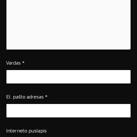
Vardas
*
El. pašto adresas
*
Interneto puslapis