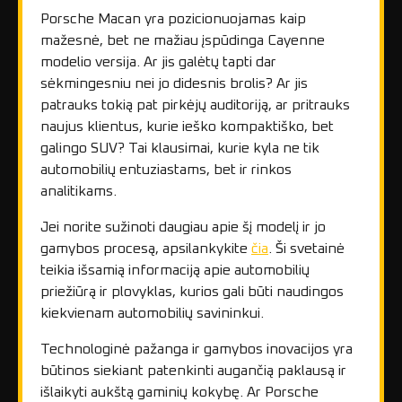
Porsche Macan yra pozicionuojamas kaip
mažesnė, bet ne mažiau įspūdinga Cayenne
modelio versija. Ar jis galėtų tapti dar
sėkmingesniu nei jo didesnis brolis? Ar jis
patrauks tokią pat pirkėjų auditoriją, ar pritrauks
naujus klientus, kurie ieško kompaktiško, bet
galingo SUV? Tai klausimai, kurie kyla ne tik
automobilių entuziastams, bet ir rinkos
analitikams.
Jei norite sužinoti daugiau apie šį modelį ir jo
gamybos procesą, apsilankykite
čia
. Ši svetainė
teikia išsamią informaciją apie automobilių
priežiūrą ir plovyklas, kurios gali būti naudingos
kiekvienam automobilių savininkui.
Technologinė pažanga ir gamybos inovacijos yra
būtinos siekiant patenkinti augančią paklausą ir
išlaikyti aukštą gaminių kokybę. Ar Porsche