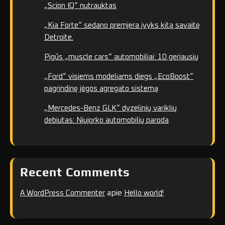
„Scion IQ“ nutrauktas
„Kia Forte“ sedano premjera įvyks kitą savaitę
Detroite.
Pigūs „muscle cars“ automobiliai: 10 geriausių
„Ford“ visiems modeliams diegs „EcoBoost“
pagrindinę jėgos agregato sistemą
„Mercedes-Benz GLK“ dyzelinių variklių
debiutas: Niujorko automobilių paroda
Recent Comments
apie
A WordPress Commenter
Hello world!