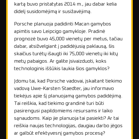
kartą buvo pristatytas 2014 m., jau dabar kelia
didelį susidomėjimą ir susižavėjimą.
Porsche planuoja padidinti Macan gamybos
apimtis savo Leipcigo gamykloje. Pradinė
prognozė buvo 45,000 vienetų per metus, tačiau
dabar, atsižvelgiant į padidėjusią paklausą, šis
skaičius turėtų išaugti iki 75,000 vienetų iki kitų
metų pabaigos. Ar galite įsivaizduoti, koks
technologinis iššūkis laukia šios gamyklos?
Įdomu tai, kad Porsche vadovai, įskaitant tiekimo
vadovą Uwe-Karsten Staedter, jau informavo
tiekėjus apie šį planuojamą gamybos padidėjimą.
Tai reiškia, kad tiekimo grandinė turi būti
pasirengusi papildomiems resursams ir laiko
sąnaudoms. Kaip jie planuoja tai pasiekti? Ar tai
reiškia naujas technologijas, daugiau darbo jėgos
ar galbūt efektyvesnį gamybos procesą?