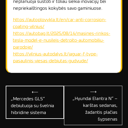
neplanuoja sustoti ir toliau siekia inovacijų bei
nepriekaištingos kokybės savo gaminiuose.
https://autoplovykla.lt/en/car-anti-corrosion-
coating-vilnius/
https://autobag.lt/2025/08/14/masines-rinkos-
tesla-model-e-nusileis-detroito-automobiliu-
parodoje/
https://vilnius-autodalys.lt/jaguar-f-type-
pasaulinis-viesas-debiutas-gudvude/
Navigacija
⟶
⟵
tarp
„Hyundai Elantra N“ –
„Mercedes GLS“
karštas sedanas,
debiutuoja su švelnia
įrašų
žadantis plačias
hibridine sistema
šypsenas